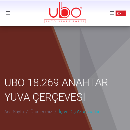
Menu
UBO 18.269 ANAHTAR
YUVA ÇERÇEVESİ
Ana Sayfa
Ürünlerimiz
İç ve Dış Aksesuarlar
UBO 18.269
UBO 18.269