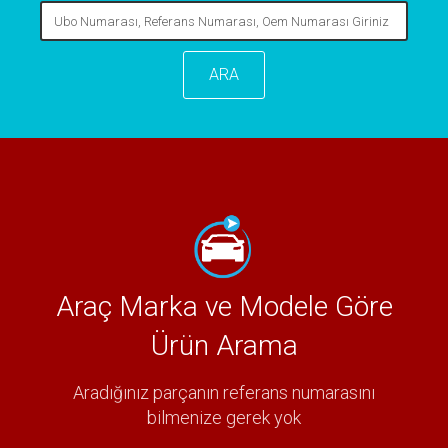
ARA
Araç Marka ve Modele Göre
Ürün Arama
Aradığınız parçanın referans numarasını
bilmenize gerek yok