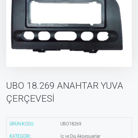
kalıp, abv, üretici,
imalatçı, turbo
borusu, su
kollektörü,
manifold, yağ
kütüğü, su
devirdaim
hortumu,
UBO 18.269 ANAHTAR YUVA
ÇERÇEVESİ
ÜRÜN KODU :
UBO18269
KATEGORİ :
İç ve Dış Aksesuarlar